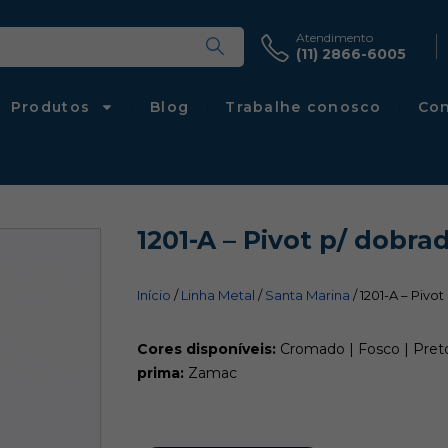
Atendimento
(11) 2866-6005
Produtos
Blog
Trabalhe conosco
Con
1201-A – Pivot p/ dobra
Início
/
Linha Metal
/
Santa Marina
/ 1201-A – Pivo
Cores disponíveis:
Cromado | Fosco | Preto
prima:
Zamac