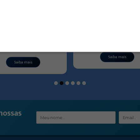
03J – Jumbo | dobradiça
1103 – Dobradiça infer
inferior reforçada
Saiba mais
Saiba mais
1
2
3
4
5
6
nossas