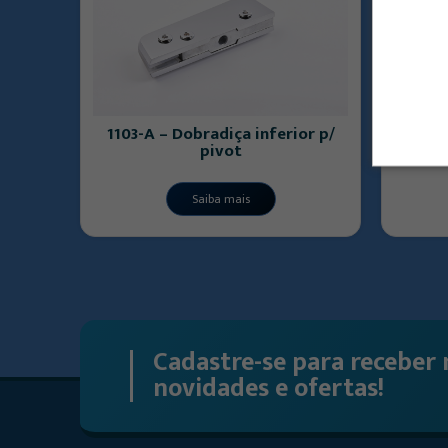
rinco
1103-A – Dobradiça inferior p/
11
pivot
Saiba mais
Cadastre-se para receber 
novidades e ofertas!