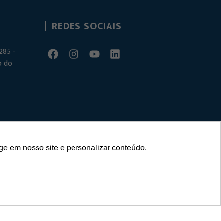
REDES SOCIAIS
285 -
o do
ge em nosso site e personalizar conteúdo.
– Criado por
Agência Unit