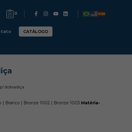
0
tato
CATÁLOGO
diça
t p/ dobradiça
 | Branco | Bronze 1002 | Bronze 1003
Matéria-