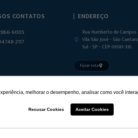
SOS CONTATOS
ENDEREÇO
 2866-6005
Rua Humberto de Campos 
Vila São José - São Caetan
 94748-2117
Sul - SP - CEP: 09581-310
Fazer rota
experiência, melhorar o desempenho, analisar como você intera
Recusar Cookies
Aceitar Cookies
E ACESSÓRIOS PARA VIDROS TEMPERADOS
CNPJ:
22.509.125/0001-84. Todos os direitos reservados 