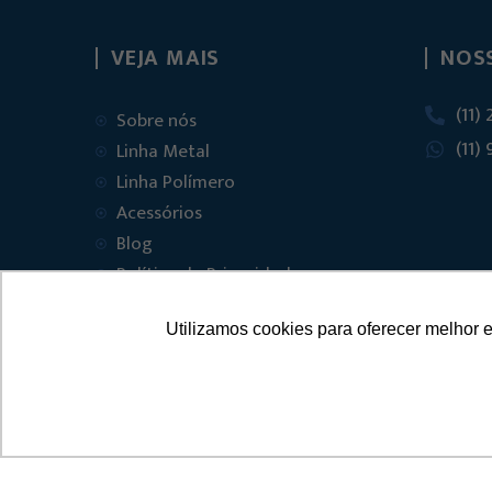
VEJA MAIS
NOS
(11)
Sobre nós
(11)
Linha Metal
Linha Polímero
Acessórios
Blog
Política de Privacidade
Trabalhe Conosco
Utilizamos cookies para oferecer melhor 
Contato
© 2025 FVT – FERRAGENS 