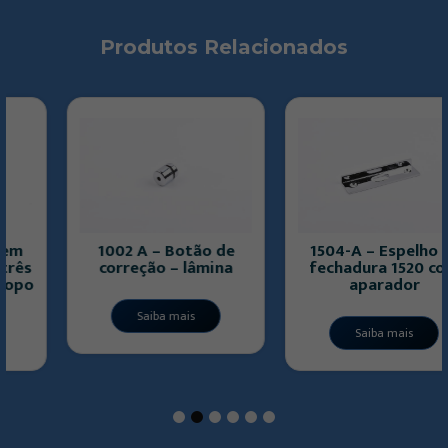
Produtos Relacionados
1002 A – Botão de
1504-A – Espelho p/
correção – lâmina
fechadura 1520 com
aparador
Saiba mais
Saiba mais
1
2
3
4
5
6