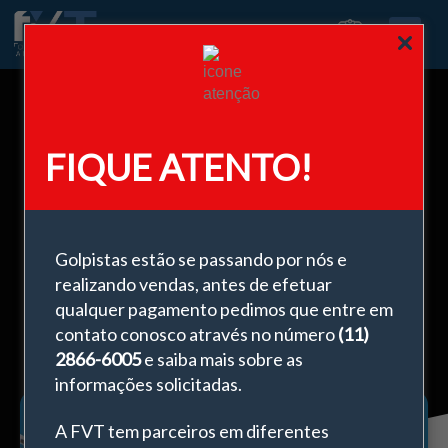
0
FIQUE ATENTO!
Descubra qual vidro certo para cada
tipo de instalação
Golpistas estão se passando por nós e
fevereiro 3, 2025
realizando vendas, antes de efetuar
qualquer pagamento pedimos que entre em
contato conosco através no número
(11)
2866-6005
e saiba mais sobre as
informações solicitadas.
A FVT tem parceiros em diferentes