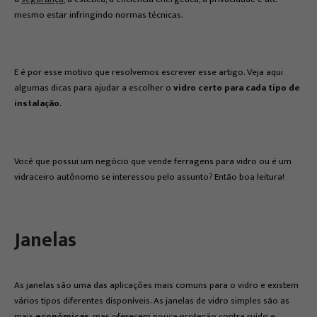
mesmo estar infringindo normas técnicas.
E é por esse motivo que resolvemos escrever esse artigo. Veja aqui
algumas dicas para ajudar a escolher o
vidro certo para cada tipo de
instalação
.
Você que possui um negócio que vende ferragens para vidro ou é um
vidraceiro autônomo se interessou pelo assunto? Então boa leitura!
Janelas
As janelas são uma das aplicações mais comuns para o vidro e existem
vários tipos diferentes disponíveis. As janelas de vidro simples são as
mais
econômicas
, mas oferecem pouca proteção contra ruído e