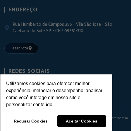
ENDEREÇO
Rua Humberto de Campos 285 - Vila São José - São
Caetano do Sul - SP - CEP: 09581-310
Fazer rota
REDES SOCIAIS
Utilizamos cookies para oferecer melhor
experiência, melhorar o desempenho, analisar
como você interage em nosso site e
personalizar conteúdo.
© 2025 FVT – FERRAGENS E ACESSÓRIOS PARA VIDROS TEMPERADOS
CNPJ:
22.509.125/0001-84.
Recusar Cookies
Aceitar Cookies
Todos os direitos reservados – Criado por
Agência Unit