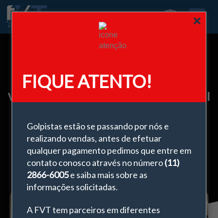
0
FIQUE ATENTO!
Vidro e o poder da iluminação natural
nos ambientes
Golpistas estão se passando por nós e
fevereiro 3, 2025
realizando vendas, antes de efetuar
qualquer pagamento pedimos que entre em
contato conosco através no número
(11)
2866-6005
e saiba mais sobre as
informações solicitadas.
A FVT tem parceiros em diferentes