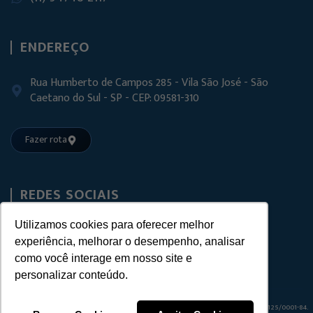
ENDEREÇO
Rua Humberto de Campos 285 - Vila São José - São
Caetano do Sul - SP - CEP: 09581-310
Fazer rota
REDES SOCIAIS
Utilizamos cookies para oferecer melhor
experiência, melhorar o desempenho, analisar
como você interage em nosso site e
personalizar conteúdo.
© 2025 FVT – FERRAGENS E ACESSÓRIOS PARA VIDROS TEMPERADOS
CNPJ:
22.509.125/0001-84.