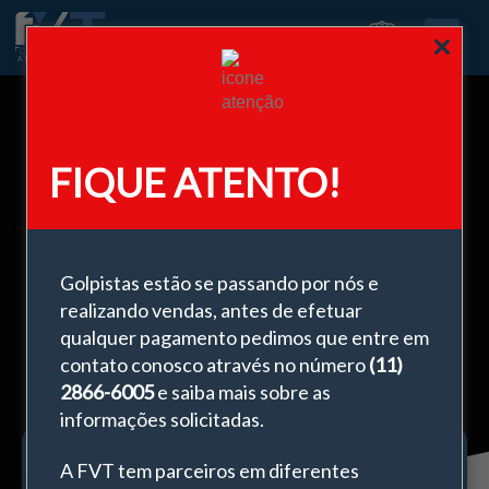
0
FIQUE ATENTO!
Utilizar ferragens de fabricação
diferentes pode prejudicar minha
instalação?
Golpistas estão se passando por nós e
realizando vendas, antes de efetuar
fevereiro 3, 2025
qualquer pagamento pedimos que entre em
contato conosco através no número
(11)
2866-6005
e saiba mais sobre as
informações solicitadas.
A FVT tem parceiros em diferentes