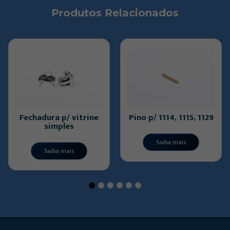
Produtos Relacionados
Fechadura p/ vitrine
Pino p/ 1114, 1115, 1129
simples
Saiba mais
Saiba mais
1
2
3
4
5
6