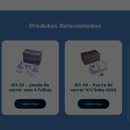
Produtos Relacionados
de
Kit 09 – Porta de
has
correr V/V linha 3000
Kit 01 PM – Port
pivotante para mo
Saiba mais
Saiba mais