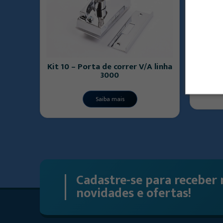
Kit 10 – Porta de correr V/A linha
Ki
r V/A
3000
Saiba mais
Cadastre-se para receber 
novidades e ofertas!