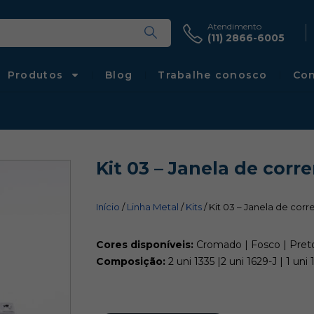
Atendimento
(11) 2866-6005
Produtos
Blog
Trabalhe conosco
Con
Kit 03 – Janela de corr
Início
/
Linha Metal
/
Kits
/ Kit 03 – Janela de corr
Cores disponíveis:
Cromado | Fosco | Preto
Composição:
2 uni 1335 |2 uni 1629-J | 1 un