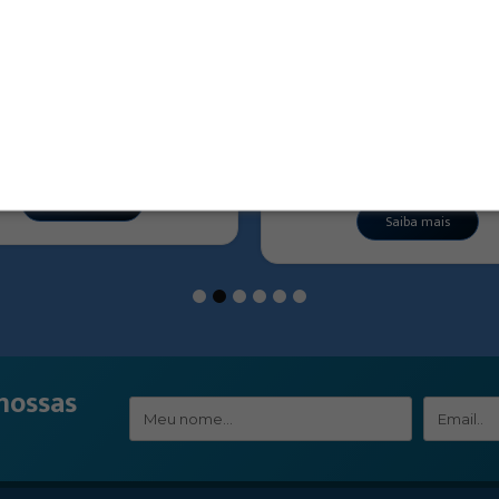
t 02 – Janela pivotante
Kit 04 – Janela de correr
folhas
Saiba mais
Saiba mais
1
2
3
4
5
6
nossas