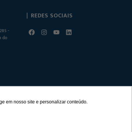
REDES SOCIAIS
285 -
o do
ge em nosso site e personalizar conteúdo.
– Criado por
Agência Unit