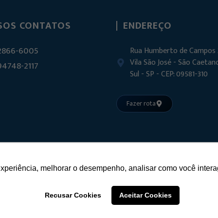
SOS CONTATOS
ENDEREÇO
 2866-6005
Rua Humberto de Campos 
Vila São José - São Caetan
 94748-2117
Sul - SP - CEP: 09581-310
Fazer rota
experiência, melhorar o desempenho, analisar como você intera
Recusar Cookies
Aceitar Cookies
E ACESSÓRIOS PARA VIDROS TEMPERADOS
CNPJ:
22.509.125/0001-84. Todos os direitos reservados 