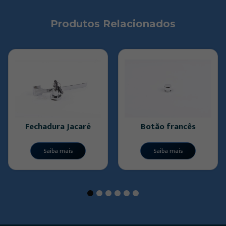
Produtos Relacionados
Fechadura Jacaré
Botão francês
Saiba mais
Saiba mais
1
2
3
4
5
6