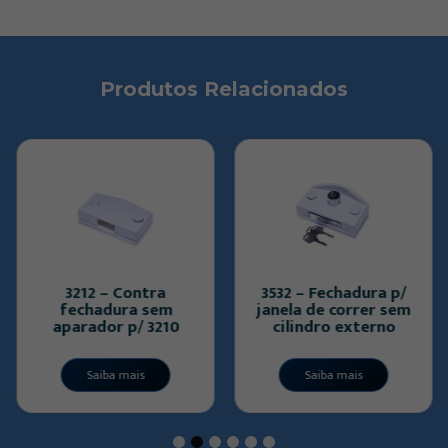
Produtos Relacionados
3212 – Contra
3532 – Fechadura p/
fechadura sem
janela de correr sem
aparador p/ 3210
cilindro externo
Saiba mais
Saiba mais
1
2
3
4
5
6