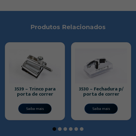
Produtos Relacionados
 – Trinco para
3530 – Fechadura p/
3143 –
ta de correr
porta de correr
ba
Saiba mais
Saiba mais
S
1
2
3
4
5
6