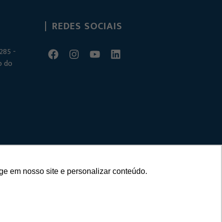
REDES SOCIAIS
285 -
o do
ge em nosso site e personalizar conteúdo.
– Criado por
Agência Unit