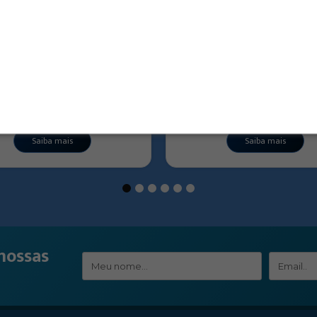
3438 – Dobradiça para janela
3532-T – Fechadura par
basculante
correr sem cilindro
Saiba mais
Saiba mais
1
2
3
4
5
6
nossas