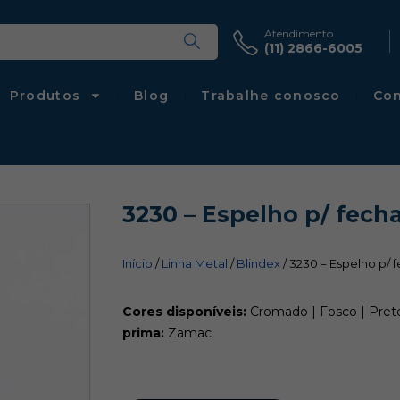
Atendimento
(11) 2866-6005
Produtos
Blog
Trabalhe conosco
Con
3230 – Espelho p/ fech
Início
/
Linha Metal
/
Blindex
/ 3230 – Espelho p/ 
Cores disponíveis:
Cromado | Fosco | Preto
prima:
Zamac