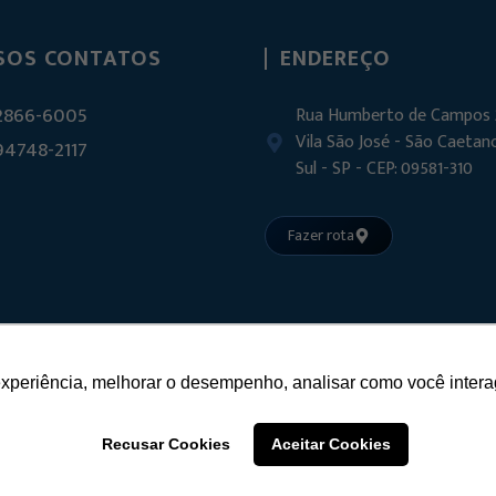
SOS CONTATOS
ENDEREÇO
 2866-6005
Rua Humberto de Campos 
Vila São José - São Caetan
 94748-2117
Sul - SP - CEP: 09581-310
Fazer rota
experiência, melhorar o desempenho, analisar como você intera
Recusar Cookies
Aceitar Cookies
E ACESSÓRIOS PARA VIDROS TEMPERADOS
CNPJ:
22.509.125/0001-84. Todos os direitos reservados 