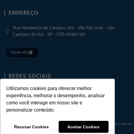
ENDEREÇO
Rua Humberto de Campos 285 - Vila São José - São
Caetano do Sul - SP - CEP: 09581-310
Fazer rota
REDES SOCIAIS
Utilizamos cookies para oferecer melhor
experiência, melhorar o desempenho, analisar
como você interage em nosso site e
personalizar conteúdo.
© 2025 FVT – FERRAGENS E ACESSÓRIOS PARA VIDROS TEMPERADOS
CNPJ:
22.509.125/0001-84.
Recusar Cookies
Aceitar Cookies
Todos os direitos reservados – Criado por
Agência Unit