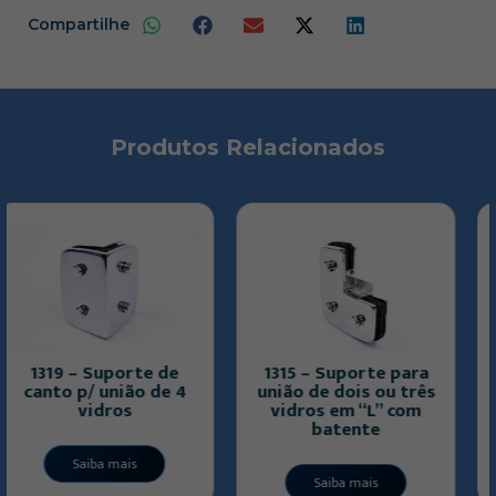
Compartilhe
Produtos Relacionados
e
1315 – Suporte para
1530-A – Espelho p/
4
união de dois ou três
trinco 1529 p/
vidros em “L” com
alvenaria
batente
Saiba mais
Saiba mais