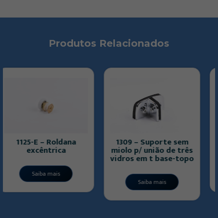
Produtos Relacionados
1530 – Contra trinco p
1309 – Suporte sem
box de abrir
miolo p/ união de três
vidros em t base-topo
Saiba mais
Saiba mais