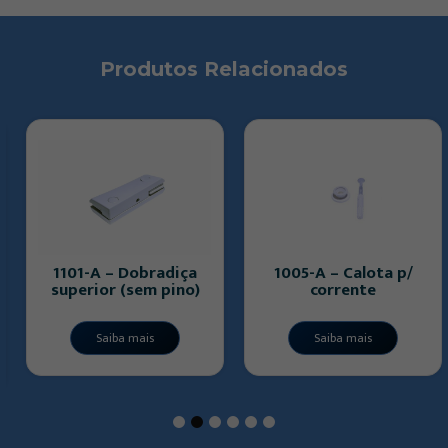
Produtos Relacionados
1101-A – Dobradiça
1005-A – Calota p/
superior (sem pino)
corrente
Saiba mais
Saiba mais
1
2
3
4
5
6