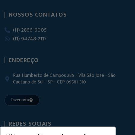
NOSSOS CONTATOS
(11) 2866-6005
(11) 94748-2117
ENDEREÇO
Rua Humberto de Campos 285 - Vila São José - São
Caetano do Sul - SP - CEP: 09581-310
Fazer rota
REDES SOCIAIS