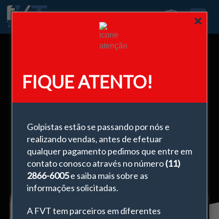
0
FIQUE ATENTO!
FVT participará da Glass South e
Fesqua 2022
Golpistas estão se passando por nós e
fevereiro 3, 2025
realizando vendas, antes de efetuar
qualquer pagamento pedimos que entre em
contato conosco através no número
(11)
2866-6005
e saiba mais sobre as
informações solicitadas.
A FVT tem parceiros em diferentes