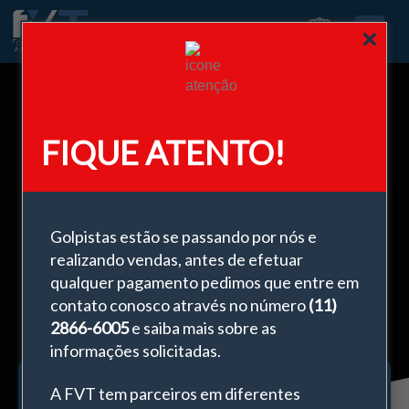
0
FIQUE ATENTO!
Ferragens em Zamac para Vidro
Temperado: 5 diferenciais das peças
da FVT
Golpistas estão se passando por nós e
realizando vendas, antes de efetuar
fevereiro 3, 2025
qualquer pagamento pedimos que entre em
contato conosco através no número
(11)
2866-6005
e saiba mais sobre as
informações solicitadas.
A FVT tem parceiros em diferentes