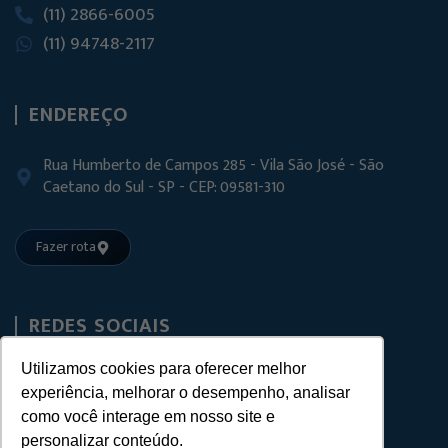
(11) 2866-6005
(11) 94748-2117
ENDEREÇO
Rua Humberto de Campos 285 - Vila São José - São
Caetano do Sul - SP - CEP: 09581-310
Fazer rota
REDES SOCIAIS
Utilizamos cookies para oferecer melhor
experiência, melhorar o desempenho, analisar
como você interage em nosso site e
personalizar conteúdo.