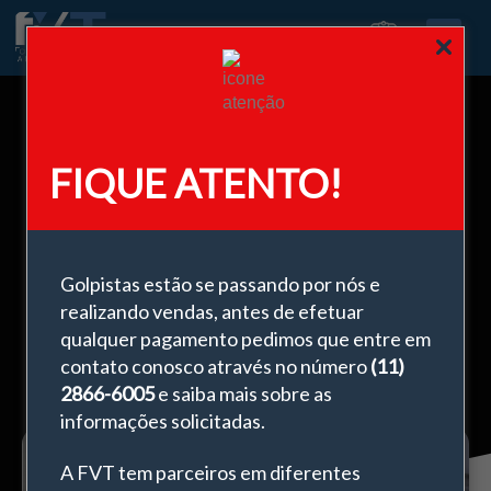
0
FIQUE ATENTO!
Escolhendo as melhores ferragens
para vidro em diferentes aplicações
Golpistas estão se passando por nós e
fevereiro 3, 2025
realizando vendas, antes de efetuar
qualquer pagamento pedimos que entre em
contato conosco através no número
(11)
2866-6005
e saiba mais sobre as
informações solicitadas.
A FVT tem parceiros em diferentes