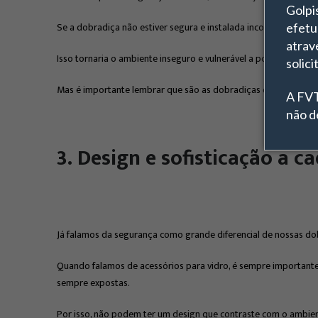
Golpi
Se a dobradiça não estiver segura e instalada incorretamente, 
efetu
atrav
Isso tornaria o ambiente inseguro e vulnerável a possíveis a
solici
Mas é importante lembrar que são as dobradiças que prendem 
A FVT
não d
3. Design e sofisticação a c
Já falamos da segurança como grande diferencial de nossas dob
Quando falamos de acessórios para vidro, é sempre importante 
sempre expostas.
Por isso, não podem ter um design que contraste com o ambien