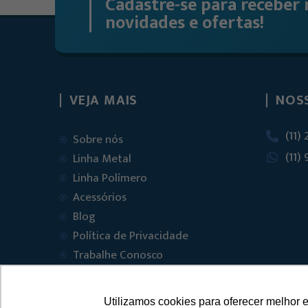
Cadastre-se para receber 
novidades e ofertas!
VEJA MAIS
NOS
(11)
Sobre nós
(11)
Linha Metal
Linha Polímero
Acessórios
Blog
Política de Privacidade
Trabalhe Conosco
Contato
Utilizamos cookies para oferecer melhor 