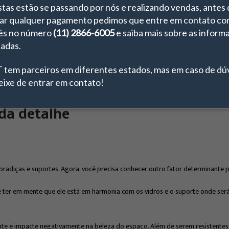
stas estão se passando por nós e realizando vendas, antes
ela não poderá executar esta função.
ar qualquer pagamento pedimos que entre em contato co
és no número
(11) 2866-6005
e saiba mais sobre as inform
rrombamentos. Muitos acreditam que apenas o vidro é responsável por impedi
tadas.
as folhas aos batentes.
 tem parceiros em diferentes estados, mas em caso de dú
eixe de entrar em contato!
ada detalhe
radiças e suportes. Agora, você precisa conhecer outro fator determinante 
ter em mente que ele está em harmonia com os vidros e o suporte onde será 
te e impacte negativamente na beleza do espaço. Além de serem resistentes,