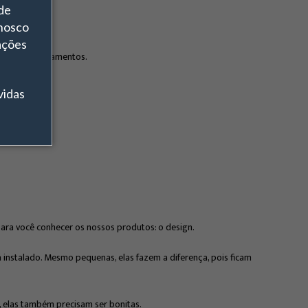
 de
nosco
ações
r esses arrombamentos.
vidas
para você conhecer os nossos produtos: o design.
instalado. Mesmo pequenas, elas fazem a diferença, pois ficam
 elas também precisam ser bonitas.