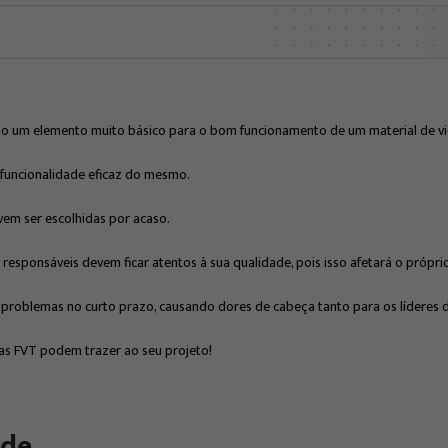
ão um elemento muito básico para o bom funcionamento de um material de vi
 funcionalidade eficaz do mesmo.
vem ser escolhidas por acaso.
sponsáveis ​​devem ficar atentos à sua qualidade, pois isso afetará o própri
problemas no curto prazo, causando dores de cabeça tanto para os líderes d
as FVT podem trazer ao seu projeto!
ade