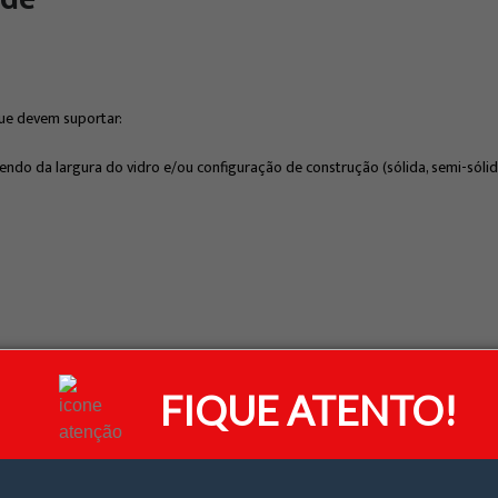
ue devem suportar:
do da largura do vidro e/ou configuração de construção (sólida, semi-sólida
de no ambiente
FIQUE ATENTO!
 de suas principais funções dificultar a abertura de uma porta de vidro quan