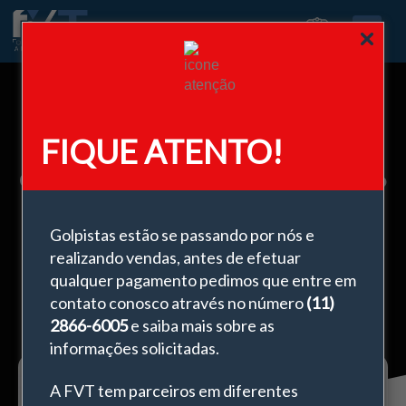
0
FIQUE ATENTO!
Conheça os kits da FVT e saiba como
agregar mais valor à sua obra
Golpistas estão se passando por nós e
fevereiro 3, 2025
realizando vendas, antes de efetuar
qualquer pagamento pedimos que entre em
contato conosco através no número
(11)
2866-6005
e saiba mais sobre as
informações solicitadas.
A FVT tem parceiros em diferentes