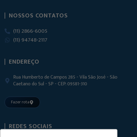
NOSSOS CONTATOS
(11) 2866-6005
(11) 94748-2117
ENDEREÇO
Rua Humberto de Campos 285 - Vila São José - São
Caetano do Sul - SP - CEP: 09581-310
Fazer rota
REDES SOCIAIS